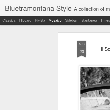
Bluetramontana Style
A collection of 
Classica
Flipcard
Rivista
Mosaico
Sidebar
Istantanea
Times
AUG
Il S
20